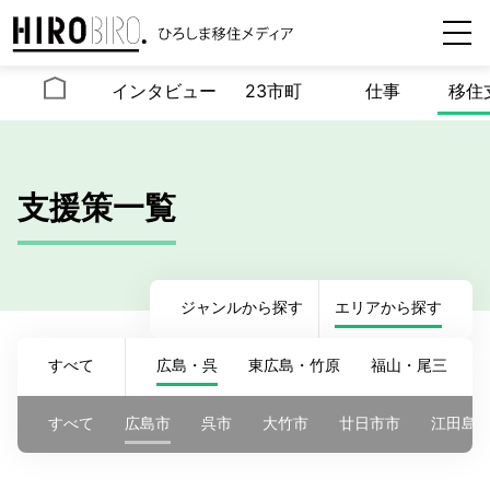
インタビュー
23市町
仕事
移住
支援策一覧
ジャンルから探す
エリアから探す
すべて
広島・呉
東広島・竹原
福山・尾三
すべて
広島市
呉市
大竹市
廿日市市
江田島