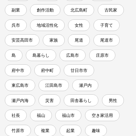
副業
創作活動
北広島町
古民家
呉市
地域活性化
女性
子育て
安芸高田市
家族
尾道
尾道市
島
島暮らし
広島市
庄原市
府中市
府中町
廿日市市
東広島市
江田島市
瀬戸内
瀬戸内海
災害
田舎暮らし
男性
社長
福山
福山市
空き家活用
竹原市
複業
起業
趣味