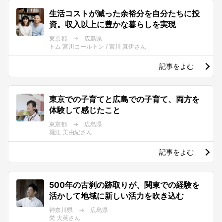
生活コストが減った余裕分を自分たちに投
資。収入以上に豊かな暮らしを実現
東京都 → 広島県
トム 宮川コールトン / 宮川 真伊さん
記事をよむ
東京での子育てと広島での子育て、両方を
体験して感じたこと
東京都 → 広島県
堀江 美由紀さん
記事をよむ
500年の古刹の跡取りが、関東での経験を
活かして地域に新しい活力を吹き込む
神奈川県 → 広島県
梵 大英さん