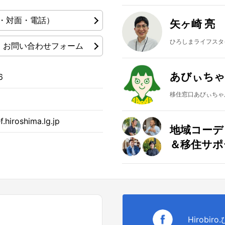
・対面・電話）
矢ヶ崎 亮
ひろしまライフスタ
お問い合わせフォーム
あびぃちゃ
6
移住窓口あびぃちゃん
.hiroshima.lg.jp
地域コーデ
＆移住サポ
Hirobir