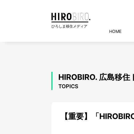
HOME
HIROBIRO. 広島
TOPICS
【重要】「HIROB