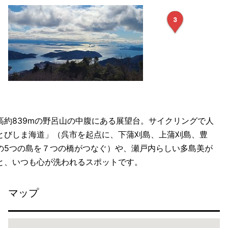
高約839mの野呂山の中腹にある展望台。サイクリングで人
とびしま海道」（呉市を起点に、下蒲刈島、上蒲刈島、豊
の5つの島を７つの橋がつなぐ）や、瀬戸内らしい多島美が
と、いつも心が洗われるスポットです。
マップ