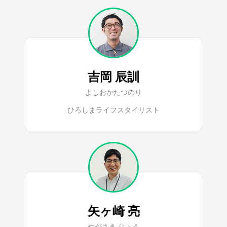
吉岡 辰訓
よしおかたつのり
ひろしまライフスタイリスト
矢ヶ崎 亮
やがさき りょう