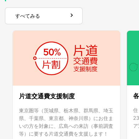
すべてみる
片道交通費支援制度
住
東京圏等（茨城県、栃木県、群馬県、埼玉
2
県、千葉県、東京都、神奈川県）にお住ま
ア
いの方を対象に、広島への来訪（事前調査
等）に要する片道交通費を支援します！