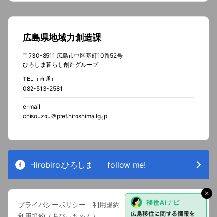
広島県地域力創造課
〒730-8511 広島市中区基町10番52号
ひろしま暮らし創造グループ
TEL（直通）
082-513-2581
e-mail
chisouzou＠pref.hiroshima.lg.jp
Hirobiro.ひろしま
follow me!
プライバシーポリシー
利用規約
利用規約（あびぃちゃん）