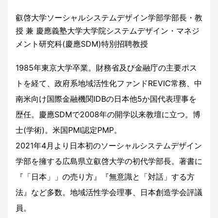
叡啓大学ソーシャルシステムデザイン学部学部長・教
授 兼 慶應義塾大学大学院システムデザイン・マネジ
メント研究科(慶應SDM)特別招聘教授
1985年東京大学卒業。財務省及び金融庁の主要ポス
トを経て、政府系地域活性化ファンドREVIC常務、中
南米向け国際金融機関IDBの日本他5か国代表理事を
歴任。慶應SDMで2008年の開学以来教壇に立つ。博
士(学術)。米国PMI認定PMP。
2021年4月より日本初のソーシャルシステムデザイン
学部を擁する広島県立叡啓大学の初代学部長。著書に
『「日本」」の売り方』『無意識と「対話」する方
法』など多数。地域活性学会理事、日本創造学会評議
員。