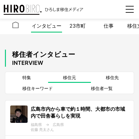
インタビュー
23市町
仕事
移住
移住者インタビュー
INTERVIEW
特集
移住元
移住先
移住キーワード
移住者一覧
広島市内から車で約１時間、大都市の市域
内で田舎暮らしを実現
福島県 → 広島県
佐藤 亮太さん