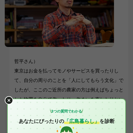
哲平さん）
東京はお金を払ってモノやサービスを買ったりし
て、自分の周りのことを「人にしてもらう文化」で
したが、ここのご近所の農家の方は例えばちょっと
した物置を自分で作ったり、住まいを直したりとい
う生活力がすごいんです。ご本人は「大工さんのマ
3つの質問でわかる
ネゴトよ」って笑っておられるんですが、僕からし
あなたにぴったりの
「広島暮らし」
を診断
たら、食べるもの、暮らすこと、自分の周りのこと