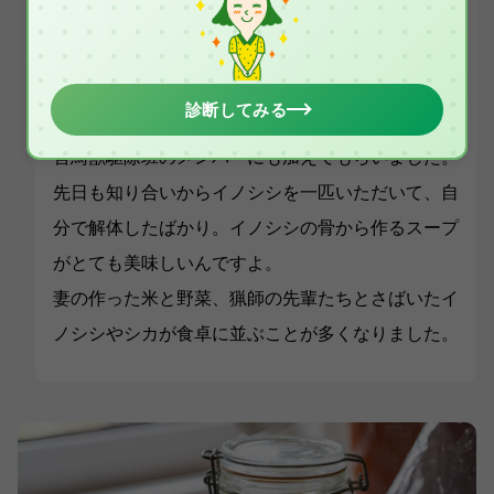
を自分でできていることがすごくかっこいいと思
う。僕も彼らのように生きていく上での技能を身に
つけたいんですよね。そんな思いもあって罠と銃の
診断してみる
狩猟免許も取得したんです。2022年4月からは有
害鳥獣駆除班のメンバーにも加えてもらいました。
先日も知り合いからイノシシを一匹いただいて、自
分で解体したばかり。イノシシの骨から作るスープ
がとても美味しいんですよ。
妻の作った米と野菜、猟師の先輩たちとさばいたイ
ノシシやシカが食卓に並ぶことが多くなりました。