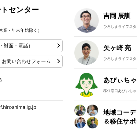
ートセンター
吉岡 辰訓
ひろしまライフスタ
夏季休業・年末年始除く）
・対面・電話）
矢ヶ崎 亮
ひろしまライフスタ
お問い合わせフォーム
あびぃちゃ
6
移住窓口あびぃちゃん
.hiroshima.lg.jp
地域コーデ
＆移住サポ