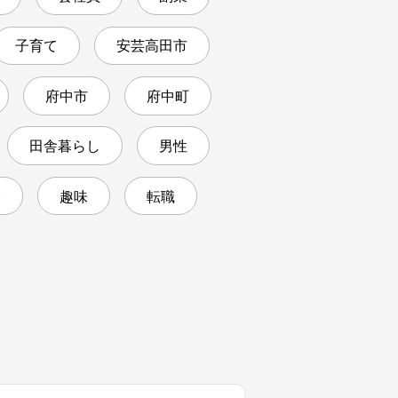
子育て
安芸高田市
府中市
府中町
田舎暮らし
男性
業
趣味
転職