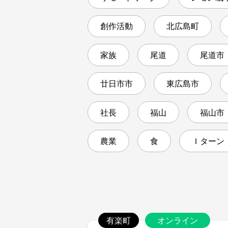
創作活動
北広島町
家族
尾道
尾道市
廿日市市
東広島市
社長
福山
福山市
農業
食
Ｉターン
有楽町
オンライン