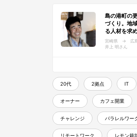
島の港町の
づくり。地
る人材を求
宮崎県 → 広
井上 明さん
20代
2拠点
IT
オーナー
カフェ開業
チャレンジ
パラレルワー
リモートワーク
レモン栽