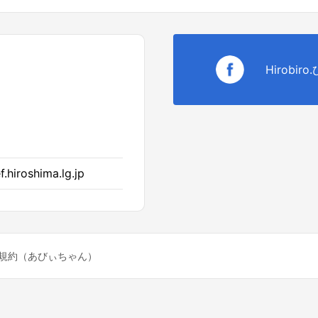
Hirobir
.hiroshima.lg.jp
規約（あびぃちゃん）