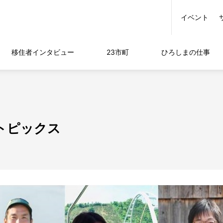
イベント
移住者
インタビュー
23市町
ひろしまの
仕事
移住トピックス