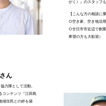
がく）』のスタッフ
【こんな方の相談に
○空き家、空き地活
○廿日市市近辺で創
希望の方も大歓迎）
さん
し協力隊として活動。
るコンテンツ『江田島
地域住民との絆を築