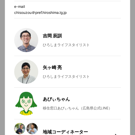
e-mail
chisouzou＠pref.hiroshima.lg.jp
吉岡 辰訓
ひろしまライフスタイリスト
矢ヶ崎 亮
ひろしまライフスタイリスト
あびぃちゃん
移住窓口あびぃちゃん（広島県公式LINE）
地域コーディネーター