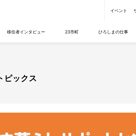
イベント
移住者
インタビュー
23市町
ひろしまの
仕事
移住トピックス