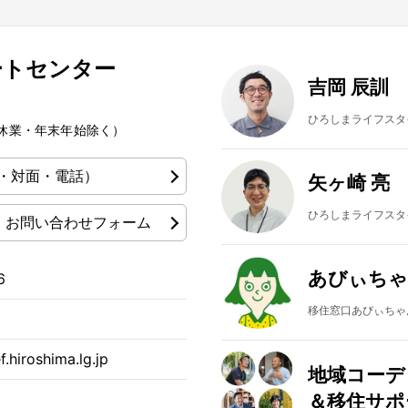
ートセンター
吉岡 辰訓
ひろしまライフスタ
夏季休業・年末年始除く）
・対面・電話）
矢ヶ崎 亮
ひろしまライフスタ
お問い合わせフォーム
あびぃちゃ
6
移住窓口あびぃちゃん
.hiroshima.lg.jp
地域コーデ
＆移住サポ