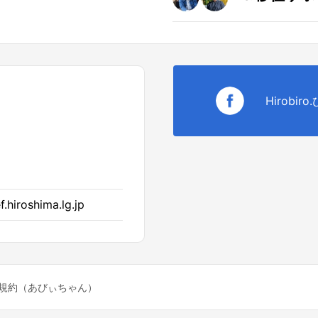
Hirobir
.hiroshima.lg.jp
規約（あびぃちゃん）