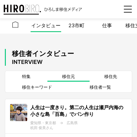
インタビュー
23市町
仕事
移住
移住者インタビュー
INTERVIEW
特集
移住元
移住先
移住キーワード
移住者一覧
人生は一度きり。第二の人生は瀬戸内海の
小さな島「百島」でパン作り
愛知県・東京都 → 広島県
杭田 俊美さん