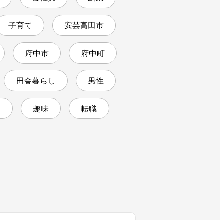
子育て
安芸高田市
府中市
府中町
田舎暮らし
男性
業
趣味
転職