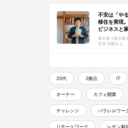
不安は「や
移住を実現
ビジネスと
東京都→東広島
宮本 亮嗣さん
20代
2拠点
IT
オーナー
カフェ開業
チャレンジ
パラレルワー
リモートワーク
レモン栽