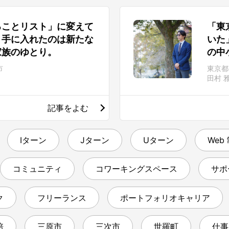
ることリスト」に変えて
「東
。手に入れたのは新たな
いた
家族のゆとり。
の中
市
東京都
田村 
記事をよむ
Iターン
Jターン
Uターン
Web
コミュニティ
コワーキングスペース
サポ
ク
フリーランス
ポートフォリオキャリア
培
三原市
三次市
世羅町
仕事