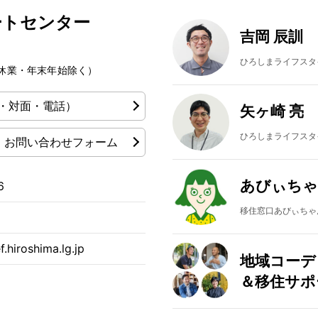
ートセンター
吉岡 辰訓
ひろしまライフスタ
夏季休業・年末年始除く）
・対面・電話）
矢ヶ崎 亮
ひろしまライフスタ
お問い合わせフォーム
あびぃちゃ
6
移住窓口あびぃちゃん
.hiroshima.lg.jp
地域コーデ
＆移住サポ