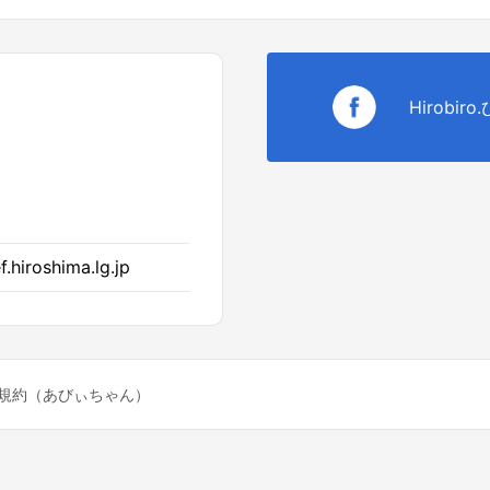
Hirobir
.hiroshima.lg.jp
規約（あびぃちゃん）