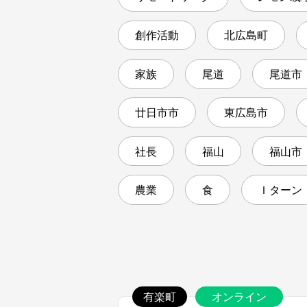
創作活動
北広島町
家族
尾道
尾道市
廿日市市
東広島市
社長
福山
福山市
農業
食
Ｉターン
有楽町
オンライン