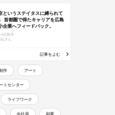
京というステイタスに縛られて
」 首都圏で得たキャリアを広島
小企業へフィードバック。
→広島市
雅紀さん
記事をよむ
 制作
アート
ートセンター
ライフワーク
会社員
副業