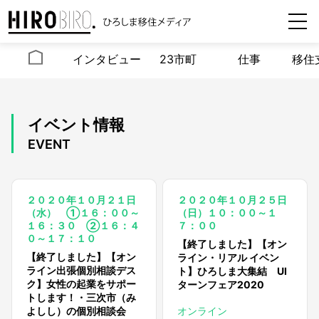
インタビュー
23市町
仕事
移住
イベント情報
EVENT
２０２０年１０月２１日
２０２０年１０月２５日
（水） ①１６：００～
（日）１０：００～１
１６：３０ ②１６：４
７：００
０～１７：１０
【終了しました】【オン
【終了しました】【オン
ライン・リアル イベン
ライン出張個別相談デス
ト】ひろしま大集結 UI
ク】女性の起業をサポー
ターンフェア2020
トします！・三次市（み
よしし）の個別相談会
オンライン