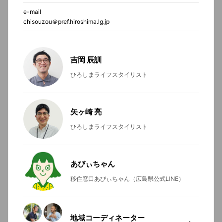
e-mail
chisouzou＠pref.hiroshima.lg.jp
吉岡 辰訓
ひろしまライフスタイリスト
矢ヶ崎 亮
ひろしまライフスタイリスト
あびぃちゃん
移住窓口あびぃちゃん（広島県公式LINE）
地域コーディネーター