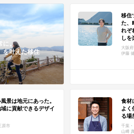
移住
た、
れぞ
しを
常に。
大阪府
」を叶えた移住
伊藤 
い風景は地元にあった。
食材
地域に貢献できるデザイ
よく
る場
三原市
千葉・
山﨑 