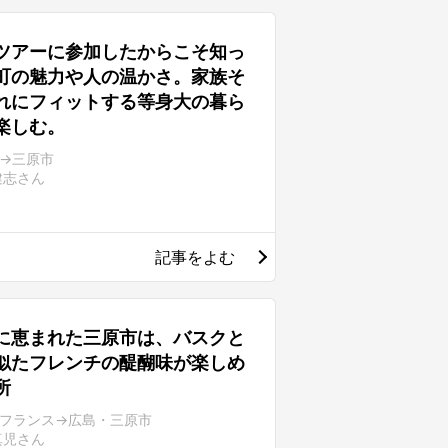
ツアーに参加したからこそ知っ
町の魅力や人の温かさ。家族そ
れにフィットする等身大の暮ら
楽しむ。
→三原市
健志さん
記事をよむ
に恵まれた三原市は、バスクと
似たフレンチの醍醐味が楽しめ
所
フランス→広島・三原市
真児さん