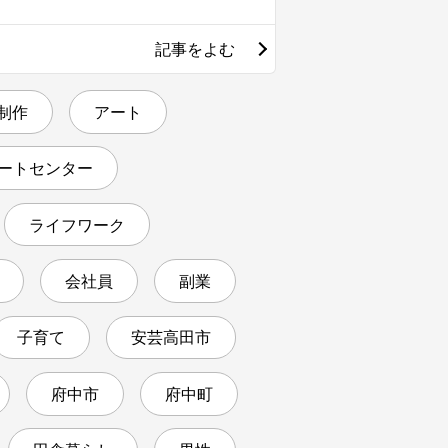
記事をよむ
 制作
アート
ートセンター
ライフワーク
会社員
副業
子育て
安芸高田市
府中市
府中町