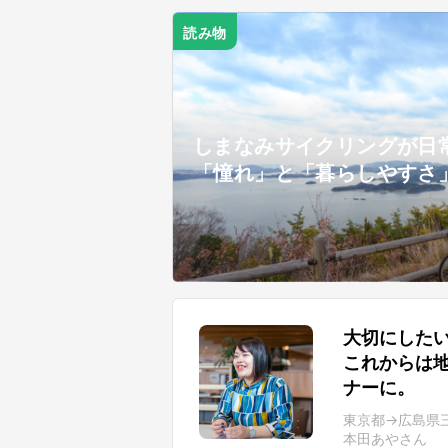
読み物
しまなみサイクリングが日
「憧れ」と「暮らしやすさ
大切にした
これからは
ナーに。
東京都→広島県
本田あやさん