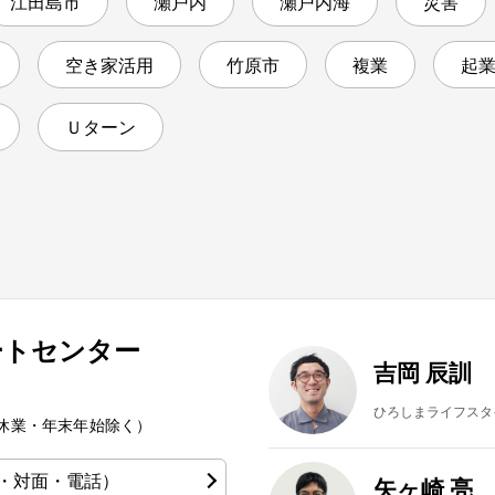
江田島市
瀬戸内
瀬戸内海
災害
空き家活用
竹原市
複業
起
Ｕターン
ートセンター
吉岡 辰訓
ひろしまライフスタ
夏季休業・年末年始除く）
・対面・電話）
矢ヶ崎 亮