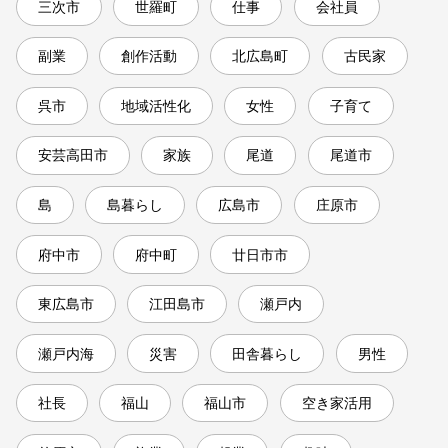
三次市
世羅町
仕事
会社員
副業
創作活動
北広島町
古民家
呉市
地域活性化
女性
子育て
安芸高田市
家族
尾道
尾道市
島
島暮らし
広島市
庄原市
府中市
府中町
廿日市市
東広島市
江田島市
瀬戸内
瀬戸内海
災害
田舎暮らし
男性
社長
福山
福山市
空き家活用