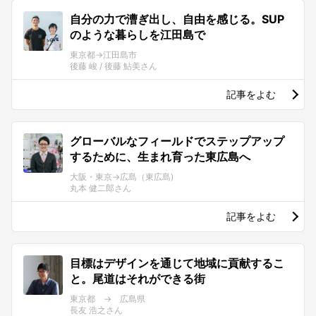
自分の力で漕ぎ出し、自由を感じる。SUP
のような暮らしを江田島で
東京都→江田島市
後藤 峻 / 後藤 鮎美さん
記事をよむ
グローバルなフィールドでステップアップ
するために、生まれ育った東広島へ
大阪・東京→広島（東広島)
丸本 健二郎さん
記事をよむ
目標はデザインを通じて地域に貢献するこ
と。尾道はそれができる街
東京都 → 広島県
長友 浩之さん