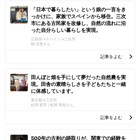
「日本で暮らしたい」という娘の一言をき
っかけに、家族でスペインから移住。三次
市にある古民家を改修し、自然の流れに沿
った自分らしい暮らしを実現。
広島県→スペイン→三次市
柄 洋恵さん
記事をよむ
田んぼと畑を手にして夢だった自然農を実
現。田舎の素晴らしさを子どもたちと一緒
に体感しています。
東京都→三次市
松岡 哲平 / 松岡 美和さん
記事をよむ
500年の古刹の跡取りが、関東での経験を