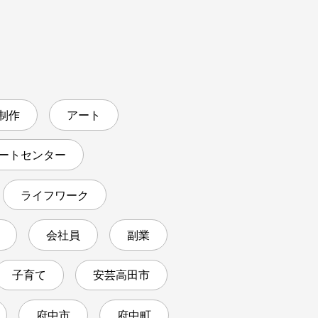
 制作
アート
ートセンター
ライフワーク
会社員
副業
子育て
安芸高田市
府中市
府中町