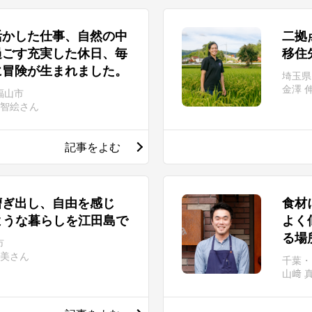
活かした仕事、自然の中
二拠
過ごす充実した休日、毎
移住
に冒険が生まれました。
埼玉県
金澤 伸
福山市
田 智絵さん
記事をよむ
漕ぎ出し、自由を感じ
食材
ような暮らしを江田島で
よく
る場
市
鮎美さん
千葉・
山﨑 