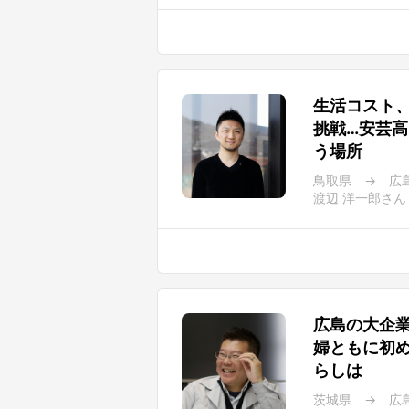
生活コスト
挑戦…安芸
う場所
鳥取県 → 広
渡辺 洋一郎さん
広島の大企
婦ともに初
らしは
茨城県 → 広