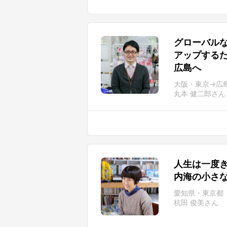
グローバル
アップする
広島へ
大阪・東京→広
丸本 健二郎さん
人生は一度
内海の小さ
愛知県・東京都
杭田 俊美さん