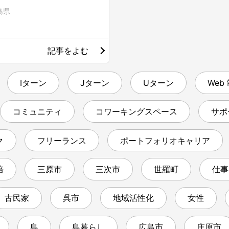
島県
記事をよむ
Iターン
Jターン
Uターン
Web
コミュニティ
コワーキングスペース
サポ
ク
フリーランス
ポートフォリオキャリア
培
三原市
三次市
世羅町
仕事
古民家
呉市
地域活性化
女性
島
島暮らし
広島市
庄原市