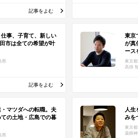
記事をよむ
、仕事、子育て、新しい
東京
高田市は全ての希望が叶
が真
ース
島県
東京
高掛 
記事をよむ
業・マツダへの転職。夫
人生
めての土地・広島での暮
みを
東京都
薬師神
島県