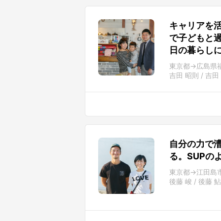
キャリアを
で子どもと
日の暮らし
東京都→広島県
吉田 昭則 / 吉
自分の力で
る。SUPの
東京都→江田島
後藤 峻 / 後藤 