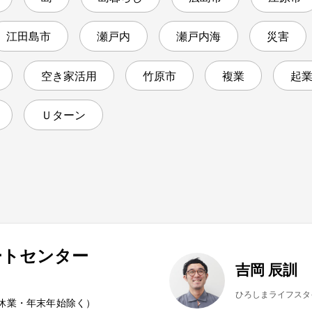
江田島市
瀬戸内
瀬戸内海
災害
空き家活用
竹原市
複業
起
Ｕターン
ートセンター
吉岡 辰訓
ひろしまライフスタ
夏季休業・年末年始除く）