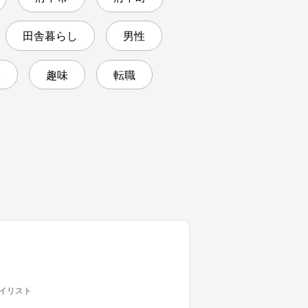
田舎暮らし
男性
業
趣味
転職
イリスト