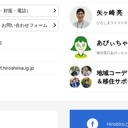
・対面・電話）
矢ヶ崎 亮
ひろしまライフスタ
お問い合わせフォーム
あびぃちゃ
6
移住窓口あびぃちゃん
.hiroshima.lg.jp
地域コーデ
＆移住サポ
Hirobir