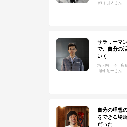
泉山 朋大さん
サラリーマ
で、自分の
いく
埼玉県 → 広
山田 竜一さん
自分の理想
をできる場
だった