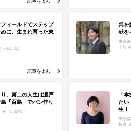
記事をよむ
なフィールドでステップ
呉を
ために、生まれ育った東
献を
東京都
中村 
島（東広島)
記事をよむ
きり。第二の人生は瀬戸
「本
な島「百島」でパン作り
たい
生！
 → 広島県
東京都
板倉 