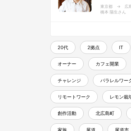
東京都 → 広
橋本 陽生さん
20代
2拠点
IT
オーナー
カフェ開業
チャレンジ
パラレルワー
リモートワーク
レモン栽
創作活動
北広島町
家族
尾道
尾道市