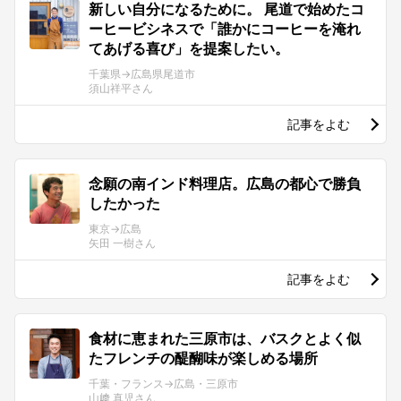
新しい自分になるために。 尾道で始めたコ
ーヒービシネスで「誰かにコーヒーを淹れ
てあげる喜び」を提案したい。
千葉県→広島県尾道市
須山祥平さん
記事をよむ
念願の南インド料理店。広島の都心で勝負
したかった
東京→広島
矢田 一樹さん
記事をよむ
食材に恵まれた三原市は、バスクとよく似
たフレンチの醍醐味が楽しめる場所
千葉・フランス→広島・三原市
山﨑 真児さん