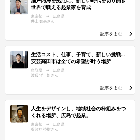
瀬戸内海を拠点に、新しい時代を切り開き
世界で戦える起業家を育成
東京都 → 広島県
井上 智央さん
記事をよむ
生活コスト、仕事、子育て、新しい挑戦…
安芸高田市は全ての希望が叶う場所
鳥取県 → 広島県
渡辺 洋一郎さん
記事をよむ
人生をデザインし、地域社会の枠組みをつ
くれる場所、広島で起業。
東京都 → 広島県
薬師神 裕樹さん