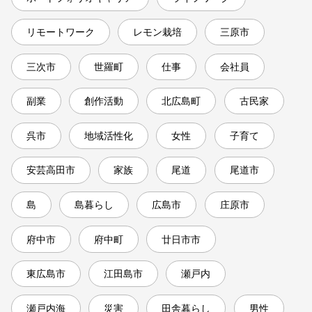
リモートワーク
レモン栽培
三原市
三次市
世羅町
仕事
会社員
副業
創作活動
北広島町
古民家
呉市
地域活性化
女性
子育て
安芸高田市
家族
尾道
尾道市
島
島暮らし
広島市
庄原市
府中市
府中町
廿日市市
東広島市
江田島市
瀬戸内
瀬戸内海
災害
田舎暮らし
男性