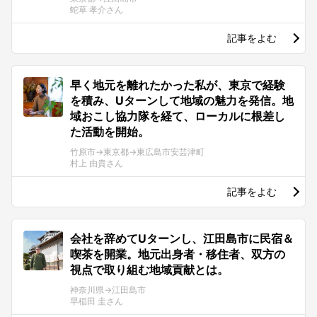
蛇草 孝介さん
記事をよむ
早く地元を離れたかった私が、東京で経験
を積み、Uターンして地域の魅力を発信。地
域おこし協力隊を経て、ローカルに根差し
た活動を開始。
竹原市→東京都→東広島市安芸津町
村上 由貴さん
記事をよむ
会社を辞めてUターンし、江田島市に民宿＆
喫茶を開業。地元出身者・移住者、双方の
視点で取り組む地域貢献とは。
神奈川県→江田島市
早稲田 圭さん