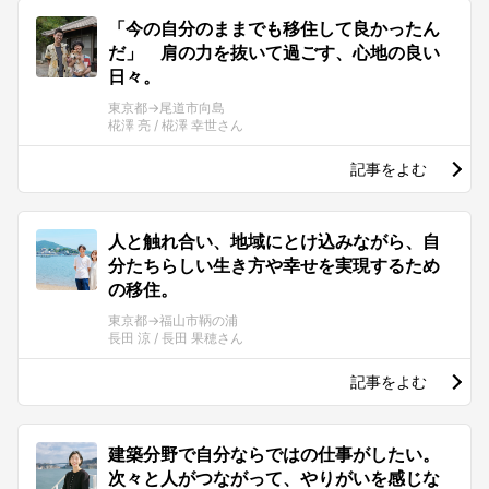
「今の自分のままでも移住して良かったん
だ」 肩の力を抜いて過ごす、心地の良い
日々。
東京都→尾道市向島
椛澤 亮 / 椛澤 幸世さん
記事をよむ
人と触れ合い、地域にとけ込みながら、自
分たちらしい生き方や幸せを実現するため
の移住。
東京都→福山市鞆の浦
長田 涼 / 長田 果穂さん
記事をよむ
建築分野で自分ならではの仕事がしたい。
次々と人がつながって、やりがいを感じな