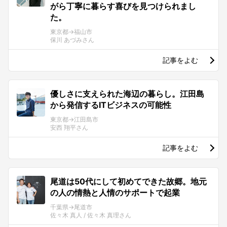
がら丁寧に暮らす喜びを見つけられまし
た。
東京都→福山市
保川 あづみさん
記事をよむ
優しさに支えられた海辺の暮らし。江田島
から発信するITビジネスの可能性
東京都→江田島市
安西 翔平さん
記事をよむ
尾道は50代にして初めてできた故郷。地元
の人の情熱と人情のサポートで起業
千葉県→尾道市
佐々木 真人 / 佐々木 真理さん