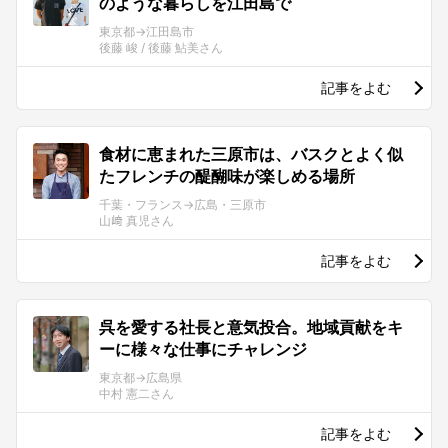
のような暮らしを江田島で
東京都→江田島市
後藤 峻 / 後藤 鮎美さん
記事をよむ
食材に恵まれた三原市は、バスクとよく似
たフレンチの醍醐味が楽しめる場所
千葉・フランス→広島・三原市
山﨑 真児さん
記事をよむ
呉を愛する社長と意気投合。地域貢献をキ
ーに様々な仕事にチャレンジ
東京都→広島県
中村 憲二さん
記事をよむ