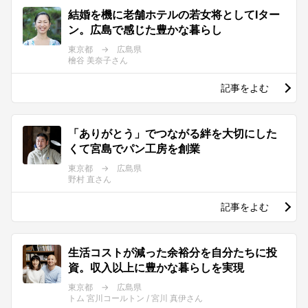
結婚を機に老舗ホテルの若女将としてIター
ン。広島で感じた豊かな暮らし
東京都 → 広島県
檜谷 美奈子さん
記事をよむ
「ありがとう」でつながる絆を大切にした
くて宮島でパン工房を創業
東京都 → 広島県
野村 直さん
記事をよむ
生活コストが減った余裕分を自分たちに投
資。収入以上に豊かな暮らしを実現
東京都 → 広島県
トム 宮川コールトン / 宮川 真伊さん